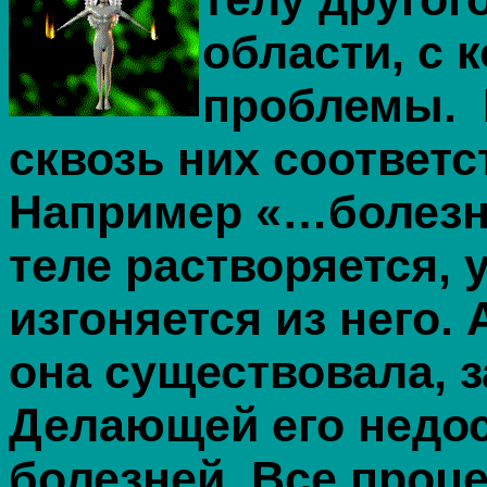
области, с к
проблемы. 
сквозь них соответ
Например «…болезн
теле растворяется, 
изгоняется из него. 
она существовала, 
Делающей его недо
болезней. Все проц