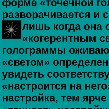
форме «точечной го
разворачивается и 
лишь когда
она 
«когерентным св
голограммы оживаю
«светом» определен
увидеть соответств
«настроится на него
настройка, тем ярче