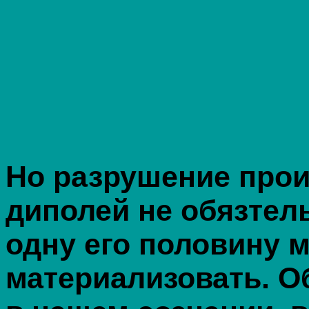
Но разрушение про
диполей не обязтельн
одну его половину 
материализовать. О